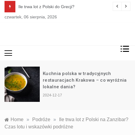
Skip
enty?
Ile trwa lot z Polski do Grecji?
to
czwartek, 06 sierpnia, 2026
content
FutereJamBoree
Kuchnia polska w tradycyjnych
restauracjach Krakowa – co wyróżnia
lokalne dania?
2024-12-17
Home
»
Podróże
»
Ile trwa lot z Polski na Zanzibar?
Czas lotu i wskazówki podróżne